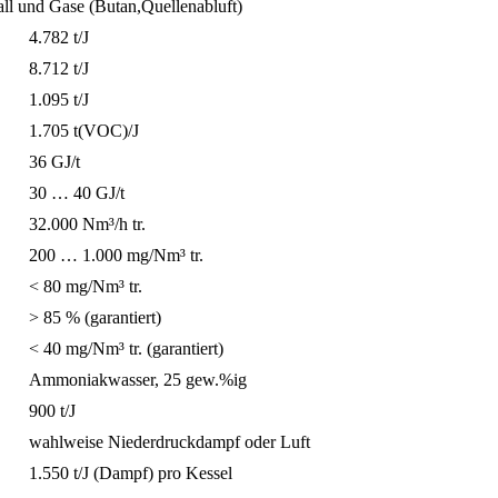
all und Gase (Butan,Quellenabluft)
4.782 t/J
8.712 t/J
1.095 t/J
1.705 t(VOC)/J
36 GJ/t
30 … 40 GJ/t
32.000 Nm³/h tr.
200 … 1.000 mg/Nm³ tr.
< 80 mg/Nm³ tr.
> 85 % (garantiert)
< 40 mg/Nm³ tr. (garantiert)
Ammoniakwasser, 25 gew.%ig
900 t/J
wahlweise Niederdruckdampf oder Luft
1.550 t/J (Dampf) pro Kessel