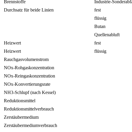
Brennstoffe
Industrie-Sonderabf
Durchsatz für beide Linien
fest
flüssig
Butan
Quellenabluft
Heizwert
fest
Heizwert
flüssig
Rauchgasvolumenstrom
NOx-Rohgaskonzentration
NOx-Reingaskonzentration
NOx-Konvertierungsrate
NH3-Schlupf (nach Kessel)
Reduktionsmittel
Reduktionsmittelverbrauch
Zerstäubermedium
Zerstäubermediumverbrauch