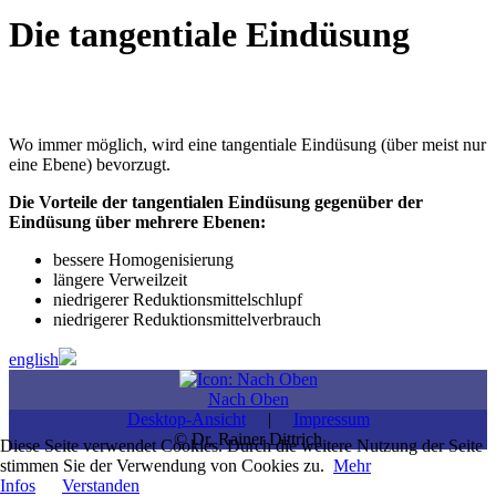
Die tangentiale Eindüsung
Wo immer möglich, wird eine tangentiale Eindüsung (über meist nur
eine Ebene) bevorzugt.
Die Vorteile der tangentialen Eindüsung gegenüber der
Eindüsung über mehrere Ebenen:
bessere Homogenisierung
längere Verweilzeit
niedrigerer Reduktionsmittelschlupf
niedrigerer Reduktionsmittelverbrauch
english
Nach Oben
Desktop-Ansicht
|
Impressum
© Dr. Rainer Dittrich
Diese Seite verwendet Cookies. Durch die weitere Nutzung der Seite
stimmen Sie der Verwendung von Cookies zu.
Mehr
Infos
Verstanden